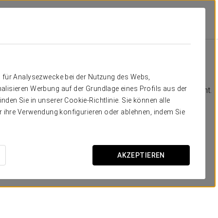
De Pinto
Ausstattung Und Leistungen
Verpflegung
Verpflegung
n für Analysezwecke bei der Nutzung des Webs,
alisieren Werbung auf der Grundlage eines Profils aus der
Das Hotel verfügt über eine Bar-Cafeteria und ein Restaurant.
den Sie in unserer Cookie-Richtlinie. Sie können alle
er ihre Verwendung konfigurieren oder ablehnen, indem Sie
AKZEPTIEREN