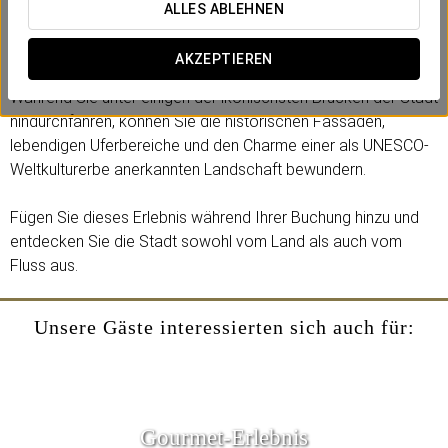
perfekte Möglichkeit, Porto in Ruhe zu erkunden und seine
ALLES ABLEHNEN
bekanntesten Sehenswürdigkeiten zu entdecken.
AKZEPTIEREN
Anschließend genießen Sie eine
Bootsfahrt auf dem Douro
.
Während Sie unter einigen der ikonischsten Brücken der Stadt
hindurchfahren, können Sie die historischen Fassaden,
lebendigen Uferbereiche und den Charme einer als UNESCO-
Weltkulturerbe anerkannten Landschaft bewundern.
Fügen Sie dieses Erlebnis während Ihrer Buchung hinzu und
entdecken Sie die Stadt sowohl vom Land als auch vom
Fluss aus.
Unsere Gäste interessierten sich auch für:
Gourmet-Erlebnis