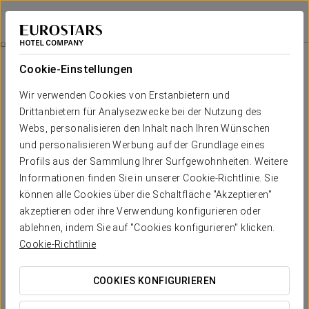
Eurostars Aliados
PORTO
Bei Star Travel
Sightseeing-Bus Und Bootstour
Cookie-Einstellungen
Wir verwenden Cookies von Erstanbietern und
Drittanbietern für Analysezwecke bei der Nutzung des
Webs, personalisieren den Inhalt nach Ihren Wünschen
und personalisieren Werbung auf der Grundlage eines
Profils aus der Sammlung Ihrer Surfgewohnheiten. Weitere
Informationen finden Sie in unserer Cookie-Richtlinie. Sie
können alle Cookies über die Schaltfläche "Akzeptieren"
48 €
akzeptieren oder ihre Verwendung konfigurieren oder
Sightseeing-Bus und Bootstour
ablehnen, indem Sie auf "Cookies konfigurieren" klicken.
Cookie-Richtlinie
Entdecken Sie die Stadt aus zwei einzigartigen Perspektiven:
COOKIES KONFIGURIEREN
Beginnen Sie Ihr Erlebnis an Bord des
Touristenbusses
, die