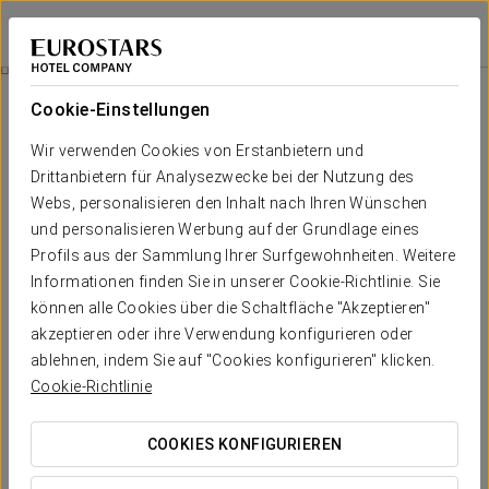
Dorma Victoria Palace
MADRID - SAN LORENZO DE EL ESCORIAL
Bei Star Travel
Angebote
Cookie-Einstellungen
Angebote
Wir verwenden Cookies von Erstanbietern und
Drittanbietern für Analysezwecke bei der Nutzung des
Webs, personalisieren den Inhalt nach Ihren Wünschen
und personalisieren Werbung auf der Grundlage eines
Profils aus der Sammlung Ihrer Surfgewohnheiten. Weitere
Romantisches Erlebnis
Informationen finden Sie in unserer Cookie-Richtlinie. Sie
können alle Cookies über die Schaltfläche "Akzeptieren"
20 €
akzeptieren oder ihre Verwendung konfigurieren oder
ablehnen, indem Sie auf "Cookies konfigurieren" klicken.
Cookie-Richtlinie
ANGEBOT ANSEHEN
COOKIES KONFIGURIEREN