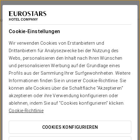
Dorma Reina Isabel
ÁVILA
Bei Star Travel
Zimmer
Cookie-Einstellungen
Zimmer
Der Komfort und die Erholung, die
Wir verwenden Cookies von Erstanbietern und
Sie brauchen
Drittanbietern für Analysezwecke bei der Nutzung des
Webs, personalisieren den Inhalt nach Ihren Wünschen
und personalisieren Werbung auf der Grundlage eines
Die Zimmer im
4 Sterne-Hotel Dorma Reina Isabel
verfügen über
Profils aus der Sammlung Ihrer Surfgewohnheiten. Weitere
zahlreiche Dienstleistungen, damit Sie Ihren Aufenthalt in Ávila
Informationen finden Sie in unserer Cookie-Richtlinie. Sie
bequem und angenehm genießen können: Safe, Klimaanlage und
Heizung, Schreibtisch, Haartrockner, Telefon, TV LCD, Minibar oder
können alle Cookies über die Schaltfläche "Akzeptieren"
Weckdienst, unter anderem.
akzeptieren oder ihre Verwendung konfigurieren oder
ablehnen, indem Sie auf "Cookies konfigurieren" klicken.
Außerdem bietet die Dekoration und die klassische Möblierung den
Cookie-Richtlinie
Stil und die Wärme, die Sie in den von Details umgebenen
Zimmern suchen.
COOKIES KONFIGURIEREN
HERAUSRAGENDE SERVICELEISTUNGEN