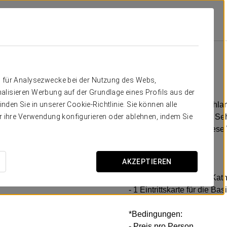
Kultur
11 €/pax
Kultur
n für Analysezwecke bei der Nutzung des Webs,
alisieren Werbung auf der Grundlage eines Profils aus der
Vermeiden Sie Warteschlang
den Sie in unserer Cookie-Richtlinie. Sie können alle
für zwei der wichtigsten S
er ihre Verwendung konfigurieren oder ablehnen, indem Sie
León dürfen Sie sich diese
entgehen lassen!
AKZEPTIEREN
Umfasst:
- 1 Eintrittskarte für die K
- 1 Eintrittskarte für die Bas
*Bedingungen:
- Preis pro Person