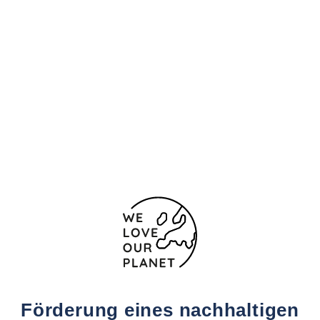
Standort und Kontakt
CARRETERA SALOU 129
Tarragona - Reus
43205 Spanien
(+34) 977752146
977773173
Kontaktformular
Förderung eines nachhaltigen