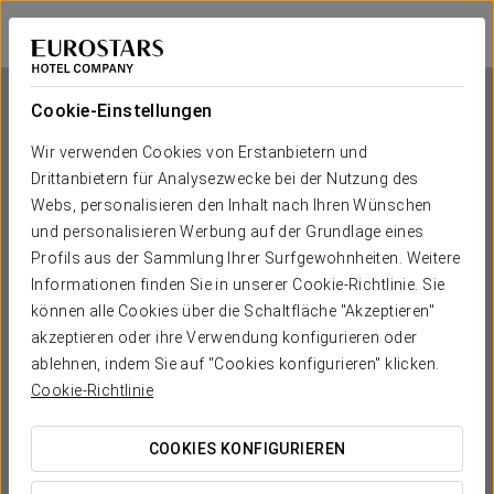
Crisol Quality Reus
TARRAGONA - REUS
Bei Star Travel
Cookie-Einstellungen
Wir verwenden Cookies von Erstanbietern und
Drittanbietern für Analysezwecke bei der Nutzung des
Crisol Quality Reus
Webs, personalisieren den Inhalt nach Ihren Wünschen
und personalisieren Werbung auf der Grundlage eines
TARRAGONA - REUS
Profils aus der Sammlung Ihrer Surfgewohnheiten. Weitere
Informationen finden Sie in unserer Cookie-Richtlinie. Sie
können alle Cookies über die Schaltfläche "Akzeptieren"
akzeptieren oder ihre Verwendung konfigurieren oder
ablehnen, indem Sie auf "Cookies konfigurieren" klicken.
Cookie-Richtlinie
COOKIES KONFIGURIEREN
WANN MÖCHTEN SIE REISEN?

