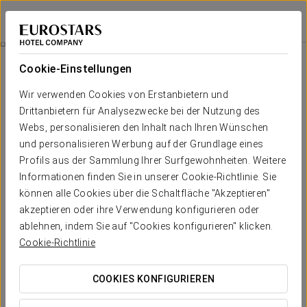
Crisol La Selva
TARRAGONA - LA SELVA DEL CAMP
Bei Star Travel
Zimmer
Cookie-Einstellungen
Zimmer
Der Komfort und die Erholung, die
Wir verwenden Cookies von Erstanbietern und
Sie brauchen
Drittanbietern für Analysezwecke bei der Nutzung des
Webs, personalisieren den Inhalt nach Ihren Wünschen
und personalisieren Werbung auf der Grundlage eines
Flexibilität und Funktionalität
sind die Hauptmerkmale der 62
Profils aus der Sammlung Ihrer Surfgewohnheiten. Weitere
Zimmer des Crisol La Selva. Die elegante Dekoration schafft ein
gemütliches Ambiente und die verschiedenen Arten von Zimmern
Informationen finden Sie in unserer Cookie-Richtlinie. Sie
erlauben uns, allen unseren Gästen
maßgeschneiderte
können alle Cookies über die Schaltfläche "Akzeptieren"
Aufenthalte
anzubieten. Um den höchsten Komfort und die beste
Erholung zu garantieren,
sind sie mit einer großen Auswahl an
akzeptieren oder ihre Verwendung konfigurieren oder
Dienstleistungen ausgestattet
.
ablehnen, indem Sie auf "Cookies konfigurieren" klicken.
Cookie-Richtlinie
In allen Zimmern finden Sie ein Badezimmer mit Badewanne und
Dusche, Schreibtisch mit Stuhl, Klimaanlage, Heizung,
Fernseher, Annehmlichkeiten und kostenloses WLAN.
COOKIES KONFIGURIEREN
HERAUSRAGENDE SERVICELEISTUNGEN