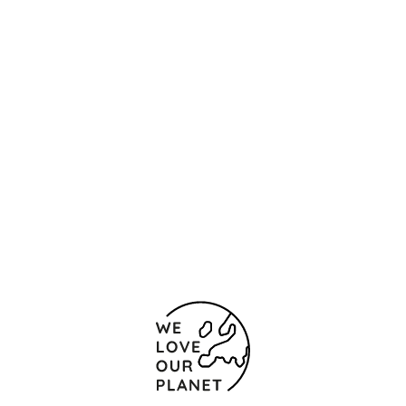
Standort und Kontakt
Plaza de Andalucía, 1
Cádiz - Chiclana de la
Frontera
11130 Spanien
956 403906
Kontaktformular