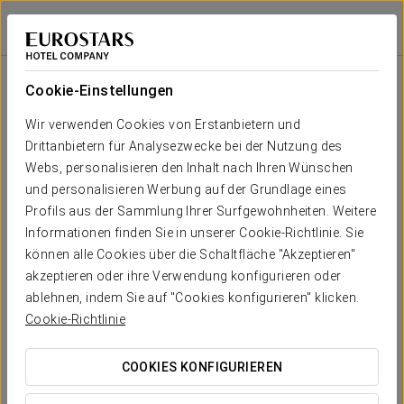
Crisol Almirante
FERROL
Bei Star Travel
Raums
U-
Schule
Bankett
Cocktail
Imperial
Theater
Kabaret
Form
Cookie-Einstellungen
María 1
2
60 m
Dein Event in
Wir verwenden Cookies von Erstanbietern und
35
40
25
20
25
40
x m
Drittanbietern für Analysezwecke bei der Nutzung des
altura
Webs, personalisieren den Inhalt nach Ihren Wünschen
María 2
und personalisieren Werbung auf der Grundlage eines
2
50 m
35
40
20
20
25
30
Profils aus der Sammlung Ihrer Surfgewohnheiten. Weitere
x m
KOSTENVORANSCHLAG ANFORDERN
Informationen finden Sie in unserer Cookie-Richtlinie. Sie
altura
können alle Cookies über die Schaltfläche "Akzeptieren"
Bahía
akzeptieren oder ihre Verwendung konfigurieren oder
2
80 m
80
80
50
40
30
60
ablehnen, indem Sie auf "Cookies konfigurieren" klicken.
x m
Cookie-Richtlinie
altura
Imperial
COOKIES KONFIGURIEREN
2
150 m
130
130
60
40
40
100
x m