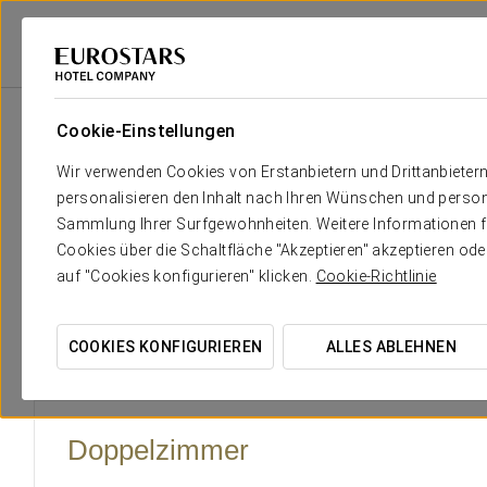
Eurostars Hotel Company
Spanien
Almería
Crisol Almería
Zimm
Cookie-Einstellungen
Der Komfort und die Erholun
Wir verwenden Cookies von Erstanbietern und Drittanbieter
personalisieren den Inhalt nach Ihren Wünschen und person
Die 38 Zimmer des Crisol Almería bieten eine moderne und
Sammlung Ihrer Surfgewohnheiten. Weitere Informationen fin
im Herzen der Stadt konzipiert wurde. Mit einer hellen und 
Cookies über die Schaltfläche "Akzeptieren" akzeptieren od
um einen entspannten und komfortablen Aufenthalt zu gewä
auf "Cookies konfigurieren" klicken.
Cookie-Richtlinie
für Besucher, die die Stadt aus Vergnügen erkunden.
COOKIES KONFIGURIEREN
ALLES ABLEHNEN
Doppelzimmer