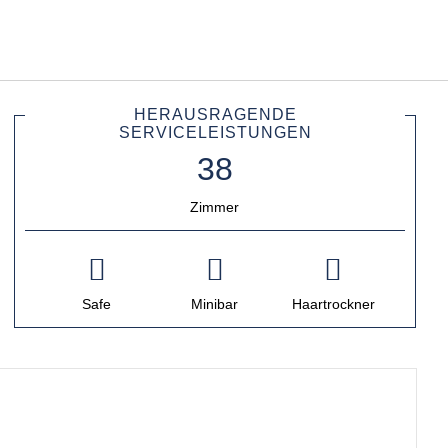
Deutsch
Bei Star Traveler oder Co
HERAUSRAGENDE
SERVICELEISTUNGEN
Zimmer
Safe
Minibar
Haartrockner