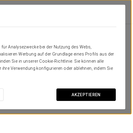
er
g, die Sie brauchen
n für Analysezwecke bei der Nutzung des Webs,
alisieren Werbung auf der Grundlage eines Profils aus der
 funktionale Atmosphäre, die für eine erholsame Ruhe
den Sie in unserer Cookie-Richtlinie. Sie können alle
praktischen Einrichtung ist jedes Zimmer ausgestattet,
er ihre Verwendung konfigurieren oder ablehnen, indem Sie
hrleisten – ideal sowohl für Geschäftsreisende als auch
AKZEPTIEREN
RAUMGRÖSSE
18