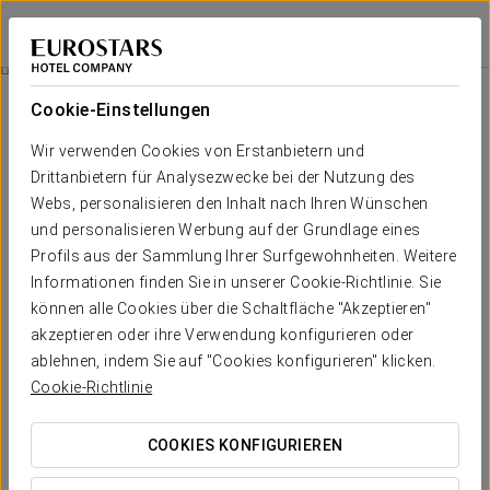
Claridge Hotel
BUENOS AIRES
Bei Star Travel
Executive-Mittagsmenü
Cookie-Einstellungen
Wir verwenden Cookies von Erstanbietern und
Drittanbietern für Analysezwecke bei der Nutzung des
Webs, personalisieren den Inhalt nach Ihren Wünschen
und personalisieren Werbung auf der Grundlage eines
Profils aus der Sammlung Ihrer Surfgewohnheiten. Weitere
Informationen finden Sie in unserer Cookie-Richtlinie. Sie
können alle Cookies über die Schaltfläche "Akzeptieren"
akzeptieren oder ihre Verwendung konfigurieren oder
15 USD + MwSt
Executive-Mittagsmenü
ablehnen, indem Sie auf "Cookies konfigurieren" klicken.
Cookie-Richtlinie
Verwandeln Sie Ihre Tagespause in einen Genussmoment
mit unserem Tagesmenü.
COOKIES KONFIGURIEREN