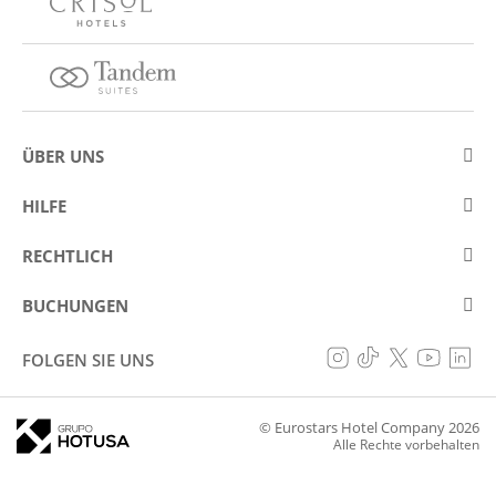
ÜBER UNS
Über Eurostars Hotel Company
HILFE
Arbeiten Sie mit uns
Kontakt
RECHTLICH
Wettbewerbe
Häufige Fragen (FAQ)
Legaler Hinweis / Impressum
Cookie Richtlinie
BUCHUNGEN
Betrugsprävention
Datenschutzrichtlinie
Meine Buchungen
Erklärung zur Barrierefreiheit
FOLGEN SIE UNS
Allgemeine bedingungen
© Eurostars Hotel Company 2026
Alle Rechte vorbehalten