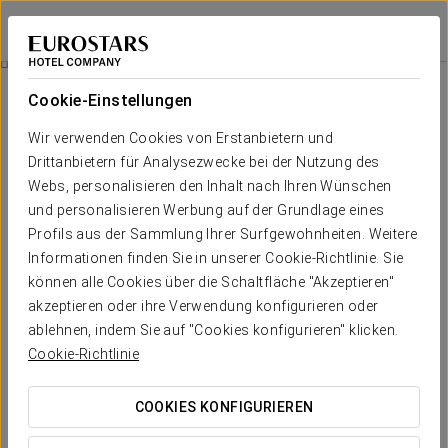
Exe Domus Aurea
ROM
Bei Star Travel
Romantisches Erlebnis
Cookie-Einstellungen
Wir verwenden Cookies von Erstanbietern und
Drittanbietern für Analysezwecke bei der Nutzung des
Webs, personalisieren den Inhalt nach Ihren Wünschen
und personalisieren Werbung auf der Grundlage eines
Profils aus der Sammlung Ihrer Surfgewohnheiten. Weitere
Informationen finden Sie in unserer Cookie-Richtlinie. Sie
können alle Cookies über die Schaltfläche "Akzeptieren"
akzeptieren oder ihre Verwendung konfigurieren oder
15 €
Romantisches Erlebnis
ablehnen, indem Sie auf "Cookies konfigurieren" klicken.
Cookie-Richtlinie
Genießen Sie italienische Romantik im Exe Domus Aurea
Hotel. Erleben Sie einen Traum während Ihres romantischen
COOKIES KONFIGURIEREN
Aufenthalts in Rom!