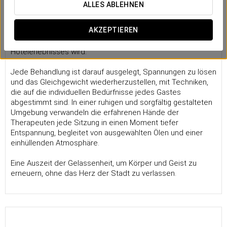
Massagen
ALLES ABLEHNEN
Der Massageservice des Eurostars Grand Marina bietet
AKZEPTIEREN
eine Oase der Ruhe
im Herzen des Hafens von Barcelona,
wo Wohlbefinden auf natürliche Weise Teil des
Hotelerlebnisses wird.
Jede Behandlung ist darauf ausgelegt, Spannungen zu lösen
und das Gleichgewicht wiederherzustellen, mit Techniken,
die auf die individuellen Bedürfnisse jedes Gastes
abgestimmt sind. In einer ruhigen und sorgfältig gestalteten
Umgebung verwandeln die erfahrenen Hände der
Therapeuten jede Sitzung in einen Moment tiefer
Entspannung, begleitet von ausgewählten Ölen und einer
einhüllenden Atmosphäre.
Eine Auszeit der Gelassenheit, um Körper und Geist zu
erneuern, ohne das Herz der Stadt zu verlassen.