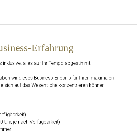
Deutsch
Bei Star Traveler oder Co
usiness-Erfahrung
z inklusive, alles auf Ihr Tempo abgestimmt.
aben wir dieses Business-Erlebnis für Ihren maximalen
ie sich auf das Wesentliche konzentrieren können.
erfügbarkeit)
0 Uhr, je nach Verfügbarkeit)
immer