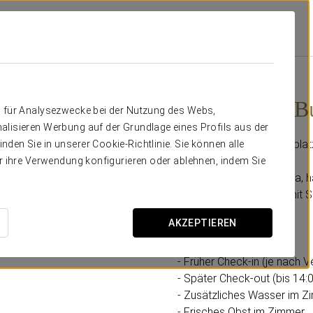
Angebote
Sorgenfreie Business-Erfahrung
32 €
Sorgenfreie B
n für Analysezwecke bei der Nutzung des Webs,
alisieren Werbung auf der Grundlage eines Profils aus der
Flexible Zeiten und Parkplat
den Sie in unserer Cookie-Richtlinie. Sie können alle
er ihre Verwendung konfigurieren oder ablehnen, indem Sie
Im Eurostars Blue Coruña, h
Komfort entworfen, damit S
AKZEPTIEREN
Inklusive:
- Parkplatz
- Früher Check-in (je nach V
- Später Check-out (bis 14:0
- Zusätzliches Wasser im Z
- Frisches Obst im Zimmer