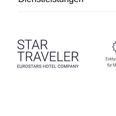
Exklus
für M