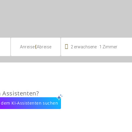

.
{
2
erwachsene
1
Zimmer
Anreise
Abreise
n Assistenten?
 dem KI-Assistenten suchen