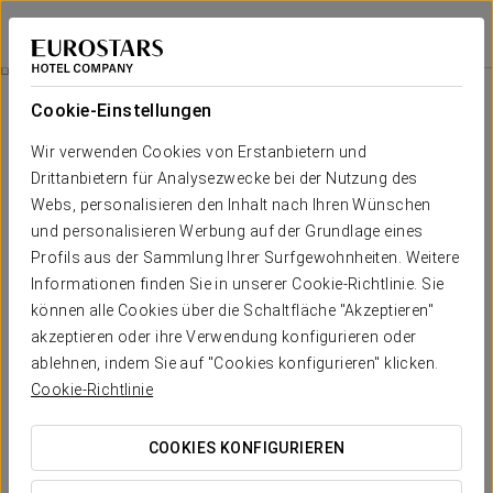
Crisol Conde Rodrigo
SALAMANCA - CIUDAD RODRIGO
Bei Star Travel
Romantisches Erlebnis
Cookie-Einstellungen
Wir verwenden Cookies von Erstanbietern und
Drittanbietern für Analysezwecke bei der Nutzung des
Webs, personalisieren den Inhalt nach Ihren Wünschen
und personalisieren Werbung auf der Grundlage eines
Profils aus der Sammlung Ihrer Surfgewohnheiten. Weitere
Informationen finden Sie in unserer Cookie-Richtlinie. Sie
können alle Cookies über die Schaltfläche "Akzeptieren"
akzeptieren oder ihre Verwendung konfigurieren oder
15 €
Romantisches Erlebnis
ablehnen, indem Sie auf "Cookies konfigurieren" klicken.
Cookie-Richtlinie
Überraschen Sie Ihre(n) Partner(in) und genießen Sie
gemeinsam unser romantisches Erlebnis im Crisol Conde
COOKIES KONFIGURIEREN
Rodrigo.