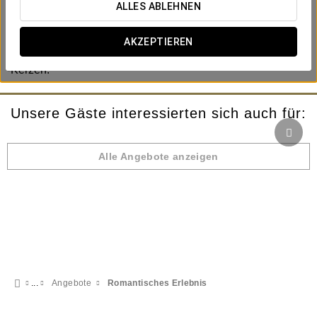
ALLES ABLEHNEN
Das Angebot umfasst:
-Eine Flasche Sekt.
AKZEPTIEREN
-Obst mit Schokolade.
-Kerzen.
Unsere Gäste interessierten sich auch für:
Alle Angebote anzeigen
Angebote
Romantisches Erlebnis