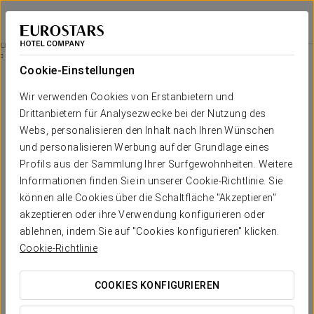
Pousada de Armenteira
PONTEVEDRA - MEIS
Bei Star Travel
Thermal-Erlebnis: Eintritt In Den Club Termal Des Eurostars Isla De La Toja
Cookie-Einstellungen
Wir verwenden Cookies von Erstanbietern und
Drittanbietern für Analysezwecke bei der Nutzung des
Webs, personalisieren den Inhalt nach Ihren Wünschen
und personalisieren Werbung auf der Grundlage eines
Profils aus der Sammlung Ihrer Surfgewohnheiten. Weitere
Informationen finden Sie in unserer Cookie-Richtlinie. Sie
können alle Cookies über die Schaltfläche "Akzeptieren"
akzeptieren oder ihre Verwendung konfigurieren oder
€29 per person
ablehnen, indem Sie auf "Cookies konfigurieren" klicken.
Thermal-Erlebnis: Eintritt in den
Cookie-Richtlinie
Club Termal des Eurostars Isla de
La Toja
COOKIES KONFIGURIEREN