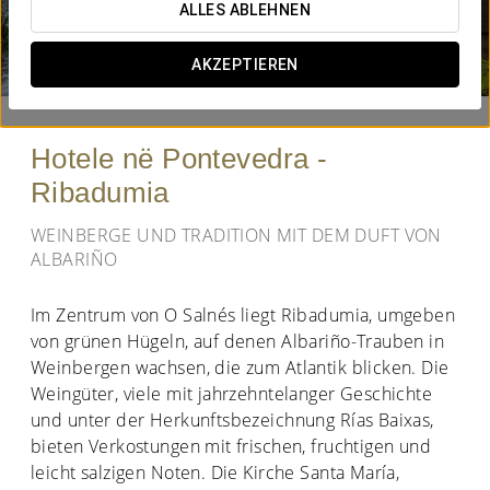
ALLES ABLEHNEN
WANN MÖCHTEN SIE REISEN?


AKZEPTIEREN
Hotele në Pontevedra -
Ribadumia
WEINBERGE UND TRADITION MIT DEM DUFT VON
ALBARIÑO
Im Zentrum von O Salnés liegt Ribadumia, umgeben
von grünen Hügeln, auf denen Albariño-Trauben in
Weinbergen wachsen, die zum Atlantik blicken. Die
Weingüter, viele mit jahrzehntelanger Geschichte
und unter der Herkunftsbezeichnung Rías Baixas,
bieten Verkostungen mit frischen, fruchtigen und
leicht salzigen Noten. Die Kirche Santa María,