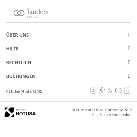
ÜBER UNS
Über Eurostars Hotel Company
HILFE
Arbeiten Sie mit uns
Kontakt
RECHTLICH
Wettbewerbe
Häufige Fragen (FAQ)
Legaler Hinweis / Impressum
Cookie Richtlinie
BUCHUNGEN
Betrugsprävention
Datenschutzrichtlinie
Meine Buchungen
Erklärung zur Barrierefreiheit
FOLGEN SIE UNS
Allgemeine bedingungen
© Eurostars Hotel Company 2026
Alle Rechte vorbehalten