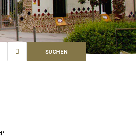

SUCHEN
4*