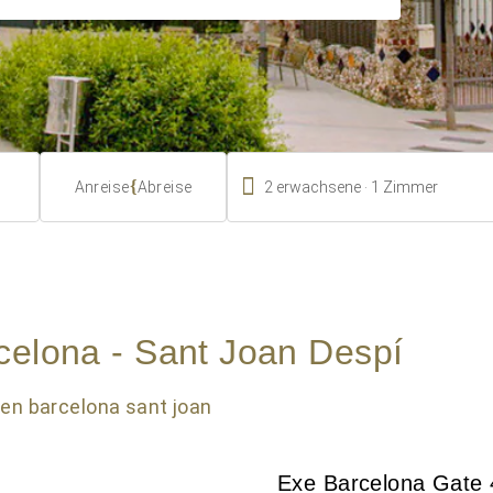

.
{
2
erwachsene
1
Zimmer
Anreise
Abreise
celona - Sant Joan Despí
Exe Barcelona Gate 