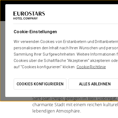
Cookie-Einstellungen
Wir verwenden Cookies von Erstanbietern und Drittanbieter
personalisieren den Inhalt nach Ihren Wünschen und person
Sammlung Ihrer Surfgewohnheiten. Weitere Informationen fin
Hotele në Barcelona -
Cookies über die Schaltfläche "Akzeptieren" akzeptieren od
auf "Cookies konfigurieren" klicken.
Cookie-Richtlinie
Despí
EIN REISEZIEL MIT WURZELN
COOKIES KONFIGURIEREN
ALLES ABLEHNEN
Sant Joan Despí, gelegen im Baix Llobregat,
charmante Stadt mit einem reichen kulture
lebendigen Atmosphäre.