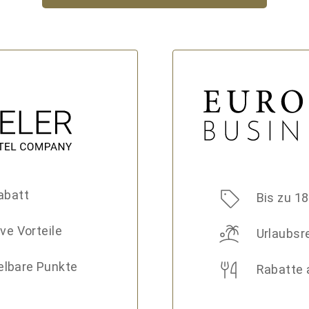
abatt
Bis zu 1
ve Vorteile
Urlaubsr
lbare Punkte
Rabatte 