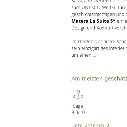
Sassi, alte Viertel mit in
zum UNESCO-Weltkulturer
geschichtsträchtigen un
Matera La Suite 5*
ein e
Design und Komfort verein
Im Herzen der historische
sein einzigartiges Interie
um einen
...
Am meisten geschät
Lage
9.8/10
Hotel ansehen