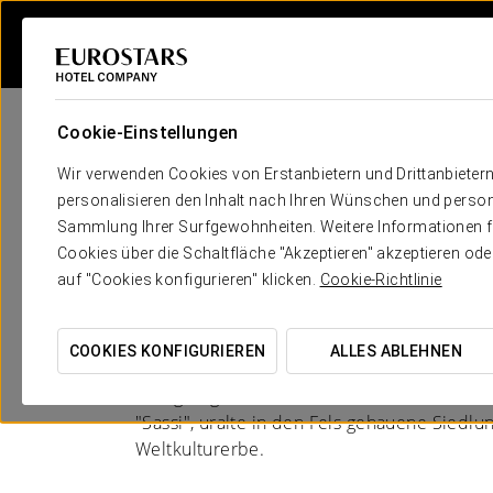
Cookie-Einstellungen
Wir verwenden Cookies von Erstanbietern und Drittanbieter
personalisieren den Inhalt nach Ihren Wünschen und person
Sammlung Ihrer Surfgewohnheiten. Weitere Informationen fin
Hotele në Matera
Cookies über die Schaltfläche "Akzeptieren" akzeptieren od
auf "Cookies konfigurieren" klicken.
Cookie-Richtlinie
DAS GEDÄCHTNIS DER SASSI
COOKIES KONFIGURIEREN
ALLES ABLEHNEN
Matera, eine der ältesten Städte der Welt, fa
einzigartigen Schönheit und ihrem historis
"Sassi", uralte in den Fels gehauene Sied
Weltkulturerbe.