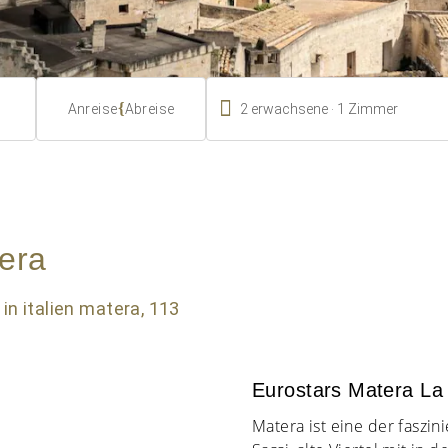

.
{
2
erwachsene
1
Zimmer
Anreise
Abreise
era
Eurostars Matera La 
Matera ist eine der faszin