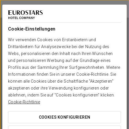
Dorma Saldanha
LISSABON
Bei Star Travel
Cookie-Einstellungen
Wir verwenden Cookies von Erstanbietern und
Drittanbietern für Analysezwecke bei der Nutzung des
Dorma Saldanha
Webs, personalisieren den Inhalt nach Ihren Wünschen
und personalisieren Werbung auf der Grundlage eines
LISSABON
Profils aus der Sammlung Ihrer Surfgewohnheiten. Weitere
Informationen finden Sie in unserer Cookie-Richtlinie. Sie
können alle Cookies über die Schaltfläche "Akzeptieren"
akzeptieren oder ihre Verwendung konfigurieren oder
ablehnen, indem Sie auf "Cookies konfigurieren" klicken.
Cookie-Richtlinie
COOKIES KONFIGURIEREN
WANN MÖCHTEN SIE REISEN?

